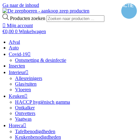
Ga naar de inhoud
ACTIE
Producten zoeken
Mijn account
€
0,00
0
Winkelwagen
Afval
Auto
Covid-19
Ontsmetting & desinfectie
Insecten
Interieur
Allesreinigers
Glas/ruiten
Vloeren
Keuken
HACCP hygiënisch gamma
Ontkalker
Ontvetters
Vaatwas
Horeca
Tafelbenodigdheden
Keukenbenodigdheden