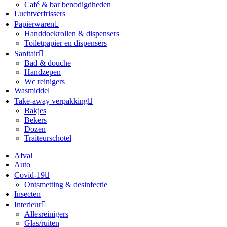
Café & bar benodigdheden
Luchtverfrissers
Papierwaren
Handdoekrollen & dispensers
Toiletpapier en dispensers
Sanitair
Bad & douche
Handzepen
Wc reinigers
Wasmiddel
Take-away verpakking
Bakjes
Bekers
Dozen
Traiteurschotel
Afval
Auto
Covid-19
Ontsmetting & desinfectie
Insecten
Interieur
Allesreinigers
Glas/ruiten