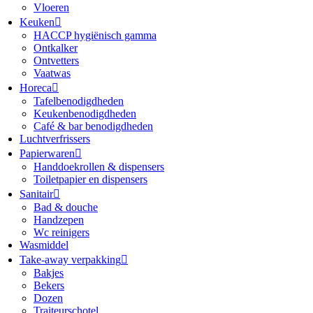
Vloeren
Keuken
HACCP hygiënisch gamma
Ontkalker
Ontvetters
Vaatwas
Horeca
Tafelbenodigdheden
Keukenbenodigdheden
Café & bar benodigdheden
Luchtverfrissers
Papierwaren
Handdoekrollen & dispensers
Toiletpapier en dispensers
Sanitair
Bad & douche
Handzepen
Wc reinigers
Wasmiddel
Take-away verpakking
Bakjes
Bekers
Dozen
Traiteurschotel