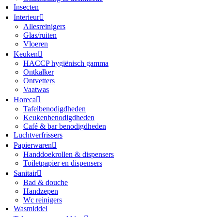
Insecten
Interieur
Allesreinigers
Glas/ruiten
Vloeren
Keuken
HACCP hygiënisch gamma
Ontkalker
Ontvetters
Vaatwas
Horeca
Tafelbenodigdheden
Keukenbenodigdheden
Café & bar benodigdheden
Luchtverfrissers
Papierwaren
Handdoekrollen & dispensers
Toiletpapier en dispensers
Sanitair
Bad & douche
Handzepen
Wc reinigers
Wasmiddel