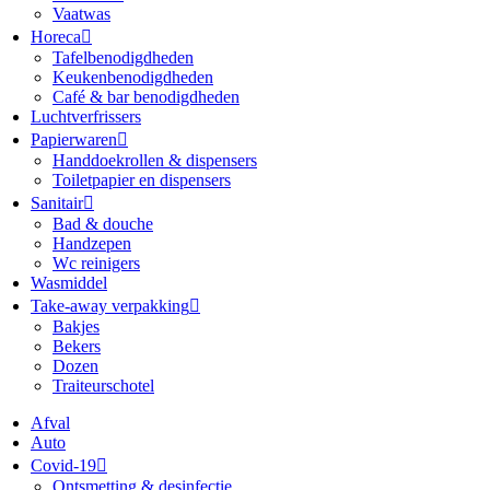
Vaatwas
Horeca
Tafelbenodigdheden
Keukenbenodigdheden
Café & bar benodigdheden
Luchtverfrissers
Papierwaren
Handdoekrollen & dispensers
Toiletpapier en dispensers
Sanitair
Bad & douche
Handzepen
Wc reinigers
Wasmiddel
Take-away verpakking
Bakjes
Bekers
Dozen
Traiteurschotel
Afval
Auto
Covid-19
Ontsmetting & desinfectie